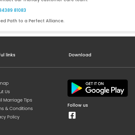
, 84389 81083
ed Path to a Perfect Alliance.
ul links
Download
emap
ut Us
l Marriage Tips
Follow us
s & Conditions
acy Policy