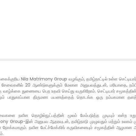
்குரிய Nila Matrimony Group வழங்கும், தமிழ்நாட்டில் உள்ள செட்டியார் ச
சேவைகளில் 20 ஆண்டுகளுக்கும் மேலான அனுபவத்துடன், மரியாதை, நம்பிக்க
ாழ்க்கை துணையை பெற உதவி செய்து வருகிறோம். செட்டியார் சமூகத்தின் மரபுகள
்ள மற்றும் பாதுகாப்பான திருமண பயணத்தைத் தொடங்க ஒரு நம்பகமான
ைகளை நவீன தொழில்நுட்பத்தின் மூலம் மேம்படுத்த முடியும் என்ற உற
ony Group-இன் அனுபவ ஆதரவுடன், தமிழ்நாடு முழுவதும் மற்றும் உலகம் மு
ள் நோக்கமாகும். நவீன மேட்ச்மேக்கிங் கருவிகளையும் சமூகத்தின் ஆழமா
்.