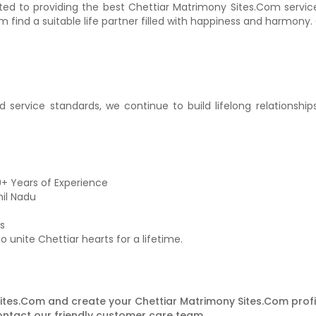
ed to providing the best Chettiar Matrimony Sites.Com service
m find a suitable life partner filled with happiness and harmony.
 service standards, we continue to build lifelong relationships
0+ Years of Experience
il Nadu
s
unite Chettiar hearts for a lifetime.
Sites.Com and create your Chettiar Matrimony Sites.Com profi
ontact our friendly customer care team.