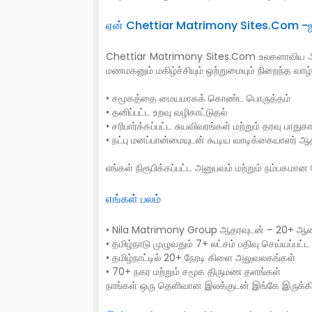
ஏன் Chettiar Matrimony Sites.Com -ஐ 
Chettiar Matrimony Sites.Com உலகளாவிய அளவ
மணமகனும் மகிழ்ச்சியும் ஒற்றுமையும் நிறைந்த
• சமூகத்தை மையமாகக் கொண்ட பொருத்தம்
• தனிப்பட்ட உறவு வழிகாட்டுதல்
• சரிபார்க்கப்பட்ட சுயவிவரங்கள் மற்றும் தரவு பாதுகாப
• நட்பு மனப்பான்மையுடன் கூடிய வாடிக்கையாளர் ஆ
எங்கள் நிரூபிக்கப்பட்ட அனுபவம் மற்றும் நம்பகமா
எங்கள் பலம்
• Nila Matrimony Group ஆதரவுடன் – 20+ ஆண
• தமிழ்நாடு முழுவதும் 7+ லட்சம் பதிவு செய்யப்பட்ட 
• தமிழ்நாட்டில் 20+ நேரடி கிளை அலுவலகங்கள்
• 70+ நகர மற்றும் சமூக திருமண தளங்கள்
நாங்கள் ஒரு தெளிவான இலக்குடன் இங்கே இருக்க