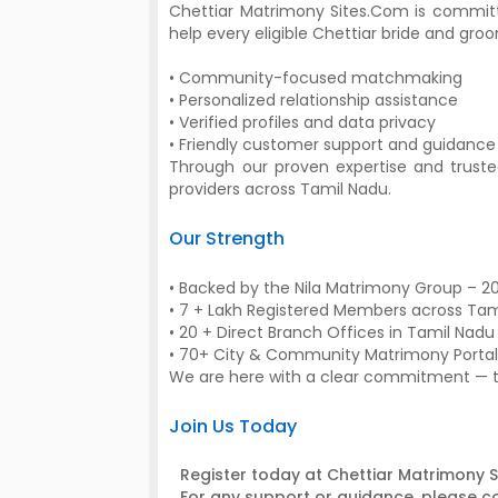
Chettiar Matrimony Sites.Com is committ
help every eligible Chettiar bride and groo
• Community-focused matchmaking
• Personalized relationship assistance
• Verified profiles and data privacy
• Friendly customer support and guidance
Through our proven expertise and trusted
providers across Tamil Nadu.
Our Strength
• Backed by the Nila Matrimony Group – 2
• 7 + Lakh Registered Members across Tam
• 20 + Direct Branch Offices in Tamil Nadu
• 70+ City & Community Matrimony Portal
We are here with a clear commitment — to 
Join Us Today
Register today at Chettiar Matrimony 
For any support or guidance, please c