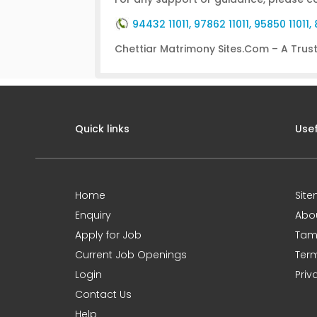
94432 11011, 97862 11011, 95850 11011
Chettiar Matrimony Sites.Com – A Trust
Quick links
Usef
Home
Sit
Enquiry
Abo
Apply for Job
Tami
Current Job Openings
Term
Login
Priv
Contact Us
Help