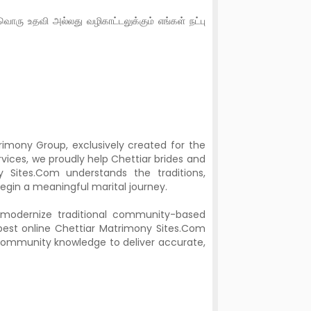
ரு உதவி அல்லது வழிகாட்டலுக்கும் எங்கள் நட்பு
imony Group, exclusively created for the
ices, we proudly help Chettiar brides and
ny Sites.Com understands the traditions,
egin a meaningful marital journey.
modernize traditional community-based
 best online Chettiar Matrimony Sites.Com
community knowledge to deliver accurate,