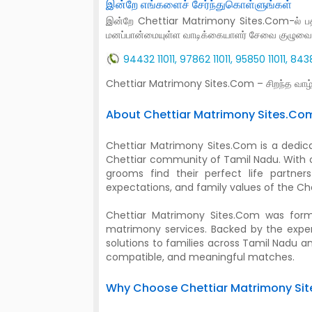
இன்றே எங்களைச் சேர்ந்துகொள்ளுங்கள்
இன்றே Chettiar Matrimony Sites.Com-ல் பதிவு
மனப்பான்மையுள்ள வாடிக்கையாளர் சேவை குழுவை
94432 11011, 97862 11011, 95850 11011, 8
Chettiar Matrimony Sites.Com – சிறந்த வாழ
About Chettiar Matrimony Sites.Co
Chettiar Matrimony Sites.Com is a dedic
Chettiar community of Tamil Nadu. With o
grooms find their perfect life partners
expectations, and family values of the Ch
Chettiar Matrimony Sites.Com was for
matrimony services. Backed by the expert
solutions to families across Tamil Nadu
compatible, and meaningful matches.
Why Choose Chettiar Matrimony Si